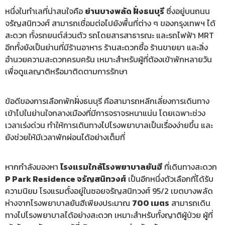
หนึ่งในทำเลที่น่าสนใจคือ
ย่านบางพลัด ฝั่งธนบุรี
ซึ่งอยู่บนถนน
จรัญสนิทวงศ์ สามารถเชื่อมต่อไปยังพื้นที่ต่าง ๆ ของกรุงเทพฯ ได้
สะดวก ทั้งรถยนต์ส่วนตัว รถโดยสารสาธารณะ และรถไฟฟ้า MRT
อีกทั้งยังเป็นย่านที่มีร้านอาหาร ร้านสะดวกซื้อ ร้านขายยา และสิ่ง
อำนวยความสะดวกครบครัน เหมาะสำหรับผู้ที่ต้องเข้าพักหลายวัน
เพื่อดูแลญาติหรือมาติดตามการรักษา
ข้อดีของการเลือกพักฝั่งธนบุรี คือสามารถหลีกเลี่ยงการเดินทาง
เข้าไปในย่านใจกลางเมืองที่มีการจราจรหนาแน่น โดยเฉพาะช่วง
เวลาเร่งด่วน ทำให้การเดินทางไปโรงพยาบาลเป็นเรื่องง่ายขึ้น และ
ยังช่วยให้มีเวลาพักผ่อนได้อย่างเต็มที่
หากกำลังมองหา
โรงแรมใกล้โรงพยาบาลยันฮี
ที่เดินทางสะดวก
P Park Residence จรัญสนิทวงศ์
เป็นอีกหนึ่งตัวเลือกที่ได้รับ
ความนิยม โรงแรมตั้งอยู่ในซอยจรัญสนิทวงศ์ 95/2 เขตบางพลัด
ห่างจากโรงพยาบาลยันฮีเพียงประมาณ
700 เมตร
สามารถเดิน
ทางไปโรงพยาบาลได้อย่างสะดวก เหมาะสำหรับทั้งญาติผู้ป่วย ผู้ที่