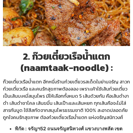
2. ก๊วยเตี๋ยวเรือน้ำแตก
(naamtaak-noodle) :
ก๊วยเตี๋ยวเรือน้ำแตก อีกหนึ่งร้านก๋วยเตี๋ยวรสเด็ดในย่านจรัญ สาวก
ก๋วยเตี๋ยวเรือ และคนรักสุขภาพต้องลอง เพราะเค้าใช้เส้นก๋วยเตี๋ยว
เป็นเส้นบะหมี่สมุนไพร มีให้เลือกทั้งหมด 5 เส้นด้วยกัน คือเส้นดำงา
ดำ เส้นดำชาโคล เส้นขมิ้น เส้นเป๊าะและเส้นหยก ทุกเส้นคือจะไม่ใส่
สารกันบูด ใช้สีสกัดจากสมุนไพรธรรมชาติ 100% สะอาดปลอดภัย
ถูกใจคนรักสุขภาพ ต้องก๋วยเตี๋ยวเรือน้ำแตก แห่งจรัญสนิทวงศ์
พิกัด : จรัญฯ52 ถนนจรัญสนิทวงศ์ แขวงบางพลัด เขต