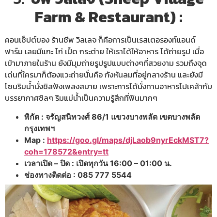
Farm & Restaurant) :
คอนเซ็ปต์ของ ร้านชีพ วิลเลจ ก็คือการเป็นเรสเตอรองท์แอนด์
ฟาร์ม เลยมีแกะ ไก่ เป็ด กระต่าย ให้เราได้ให้อาหาร ได้ถ่ายรูป เมื่อ
เข้ามาภายในร้าน ยังมีมุมถ่ายรูปรูปแบบต่างๆที่สวยงาม รวมถึงจุด
เด่นที่ใครมาก็ต้องแวะถ่ายนั่นคือ กังหันลมที่อยู่กลางร้าน และยังมี
โซนริมน้ำนั่งชิลฟังเพลงสบาย เพราะการได้นั่งทานอาหารไปเคล้ากับ
บรรยากาศชิลๆ ริมแม่น้ำเป็นความรู้สึกที่ฟินมากๆ
พิกัด : จรัญสนิทวงศ์ 86/1 แขวงบางพลัด เขตบางพลัด
กรุงเทพฯ
Map :
https://goo.gl/maps/djLaob9nyrEckMST7?
coh=178572&entry=tt
เวลาเปิด – ปิด : เปิดทุกวัน 16:00 – 01:00 น.
ช่องทางติดต่อ : 085 777 5544