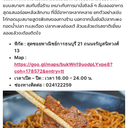
แบบสบายๆ สมกับชื่อร้าน เหมาะกับการมานั่งชิลล์ ๆ ลิ้มลองอาหาร
สุดแสนอร่อยหลังเลิกงาน ที่นี่มีอาหารหลากหลาย ยกตัวอย่างเช่น
ไก่ทอดมุมสบายสูตรพิเศษของทางร้าน นอกจากนั้นยังมีปลากะพง
ทอดน้ำปลา ทะเลเดือด ปลากะพงฮ่องเต้ ล้วนแล้วแต่รสชาติเยี่ยม
ลองแล้วจะต้องติดใจ
พิกัด : สุดซอยพาณิชย์การธนบุรี 21 ถนนจรัญสนิทวงศ์
13
Map :
https://goo.gl/maps/bukWn19uodpLYvpe8?
coh=178572&entry=tt
เวลาเปิด – ปิด : เวลา 16.00 – 24.00 น.
ช่องทางติดต่อ : 024122259