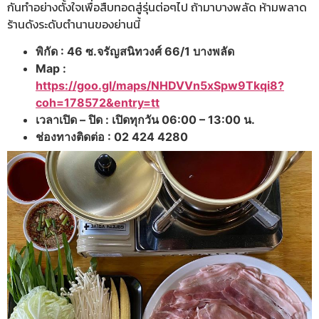
กันทำอย่างตั้งใจเพื่อสืบทอดสู่รุ่นต่อๆไป ถ้ามาบางพลัด ห้ามพลาด
ร้านดังระดับตำนานของย่านนี้
พิกัด : 46 ซ.จรัญสนิทวงศ์ 66/1 บางพลัด
Map :
https://goo.gl/maps/NHDVVn5xSpw9Tkqi8?
coh=178572&entry=tt
เวลาเปิด – ปิด : เปิดทุกวัน 06:00 – 13:00 น.
ช่องทางติดต่อ : 02 424 4280