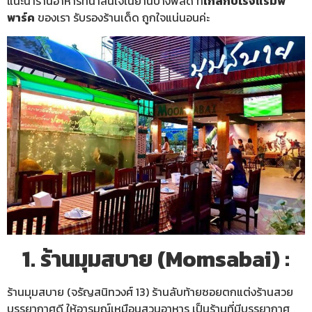
แนะนำร้านอาหารที่น่าสนใจในย่านบางพลัด ที่
ใกล้กับโรงแรมพี
พาร์ค
ของเรา รับรองร้านเด็ด ถูกใจแน่นอนค่ะ
1. ร้านมุมสบาย (Momsabai) :
ร้านมุมสบาย (จรัญสนิทวงศ์ 13) ร้านลับท้ายซอยตกแต่งร้านสวย
บรรยากาศดี ให้อารมณ์เหมือนสวนอาหาร เป็นร้านที่มีบรรยากาศ