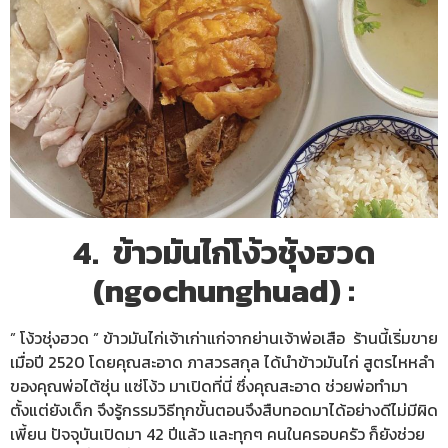
4. ข้าวมันไก่โง้วชุ้งฮวด
(ngochunghuad) :
” โง้วชุ่งฮวด ” ข้าวมันไก่เจ้าเก่าแก่จากย่านเจ้าพ่อเสือ ร้านนี้เริ่มขาย
เมื่อปี 2520 โดยคุณสะอาด ภาสวรสกุล ได้นำข้าวมันไก่ สูตรไหหลำ
ของคุณพ่อไต้ซุ่น แซ่โง้ว มาเปิดที่นี่ ซึ่งคุณสะอาด ช่วยพ่อทำมา
ตั้งแต่ยังเด็ก จึงรู้กรรมวิธีทุกขั้นตอนจึงสืบทอดมาได้อย่างดีไม่มีผิด
เพี้ยน ปัจจุบันเปิดมา 42 ปีแล้ว และทุกๆ คนในครอบครัว ก็ยังช่วย