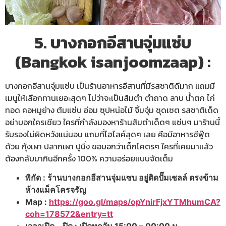
5. บางกอกอีสานจุ่มแซ่บ
(Bangkok isanjoomzaap) :
บางกอกอีสานจุ่มแซ่บ เป็นร้านอาหารอีสานที่มีรสชาติดีมาก แถมมี
เมนูให้เลือกทานเยอะสุดๆ ไม่ว่าจะเป็นส้มตำ ตำถาด ลาบ น้ำตก ไก่
ทอด คอหมูย่าง ต้มแซ่บ อ่อม ซุปหน่อไม้ จิ้มจุ่ม ชุดเซต รสชาติเด็ด
อย่าบอกใครเชียว ใครที่กำลังมองหาร้านส้มตำเด็ดๆ แซ่บๆ มาร้านนี้
รับรองไม่ผิดหวังแน่นอน แถมที่ไฮไลค์สุดๆ เลย คือมีอาหารซีฟู๊ด
ด้วย กุ้งเผา ปลากเผา ปูนึ่ง ขอบอกว่าเด็กโคตรๆ ใครที่เคยมาแล้ว
ต้องกลับมากินอีกครั้ง 100% ความอร่อยแบบจัดเต็ม
พิกัด : ร้านบางกอกอีสานจุ่มแซบ อยู่ติดปั๊มเชลล์ ตรงข้าม
ห้างแม็คโครจรัญ
Map :
https://goo.gl/maps/opYnirFjxYTMhumCA?
coh=178572&entry=tt